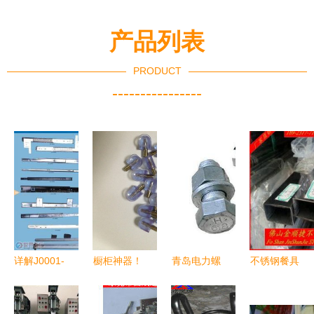
产品列表
PRODUCT
----------------
详解J0001-
橱柜神器！
青岛电力螺
不锈钢餐具
J0010批发
广州今得利
栓与热镀锌
与五金塑胶
滑轨系列
迷你层板托
螺栓 保质
精品的匠心