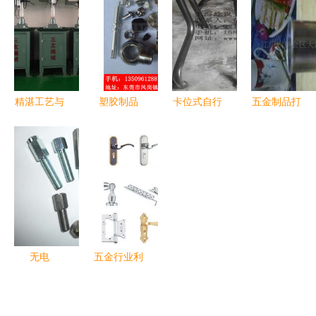
卓越五金，
小五金，大
保量制造商
制造商——
驱动家居升
智慧
推荐
揭阳市榕城
级
区立新五金
塑料厂
精湛工艺与
塑胶制品
卡位式自行
五金制品打
实惠价格
功能多样，
车存放架价
磨抛光加工
——东坑三
应用广泛，
格行情与产
与抛光外发
友五金机械
日常生产与
品解析 上
加工的精细
厂的塑胶制
生活的基石
海屹岚交通
之道
品选择指南
五金制品与
塑胶制品领
跑市场
无电
五金行业利
解“膜”力 华
润揭秘 五
昌盛在环保
金是什么？