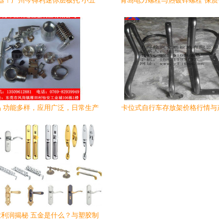
器！广州今得利迷你层板托 小五
青岛电力螺栓与热镀锌螺栓 保
金，大智慧
商推荐
 功能多样，应用广泛，日常生产
卡位式自行车存放架价格行情与
与生活的基石
上海屹岚交通五金制品与塑胶制
场
利润揭秘 五金是什么？与塑胶制