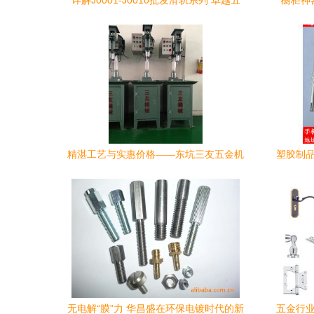
详解J0001-J0010批发滑轨系列 卓越五
橱柜神
金，驱动家居升级
精湛工艺与实惠价格——东坑三友五金机
塑胶制品
械厂的塑胶制品选择指南
无电解“膜”力 华昌盛在环保电镀时代的新
五金行业