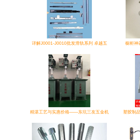
详解J0001-J0010批发滑轨系列 卓越五
橱柜神
金，驱动家居升级
精湛工艺与实惠价格——东坑三友五金机
塑胶制品
械厂的塑胶制品选择指南