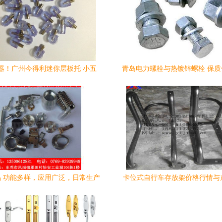
器！广州今得利迷你层板托 小五
青岛电力螺栓与热镀锌螺栓 保
金，大智慧
商推荐
 功能多样，应用广泛，日常生产
卡位式自行车存放架价格行情与
与生活的基石
上海屹岚交通五金制品与塑胶制
场